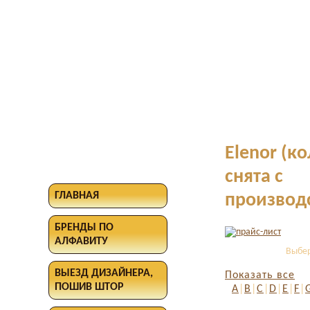
Elenor (к
снята с
ГЛАВНАЯ
производ
БРЕНДЫ ПО
АЛФАВИТУ
Выбер
ВЫЕЗД ДИЗАЙНЕРА,
Показать все
ПОШИВ ШТОР
A
|
B
|
C
|
D
|
E
|
F
|