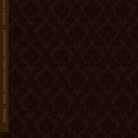
«istanbul ткани»
\
elenor (коллекция снята с производства)
\
главная