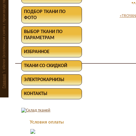
elenor (коллекция снята с производства)
ПОДБОР ТКАНИ ПО
«TROYAN
ФОТО
ВЫБОР ТКАНИ ПО
ПАРАМЕТРАМ
ИЗБРАННОЕ
ТКАНИ СО СКИДКОЙ
\
Главная
ЭЛЕКТРОКАРНИЗЫ
КОНТАКТЫ
Условия оплаты
Оплата в офисе
наличными