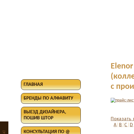
Elenor
(колл
ГЛАВНАЯ
с про
БРЕНДЫ ПО АЛФАВИТУ
ВЫЕЗД ДИЗАЙНЕРА,
ПОШИВ ШТОР
Показать 
A
|
B
|
C
|
D
КОНСУЛЬТАЦИЯ ПО @