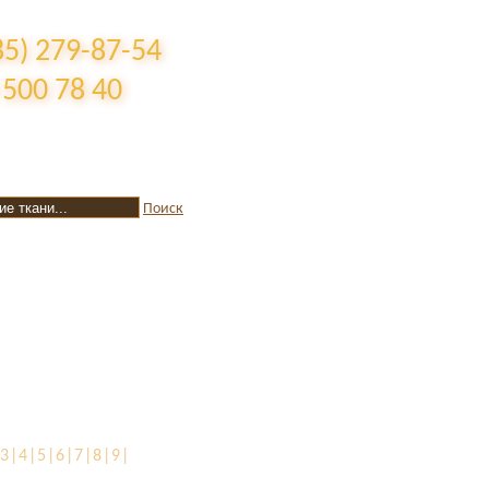
85) 279-87-54
 500 78 40
Поиск
3|4|5|6|7|8|9|