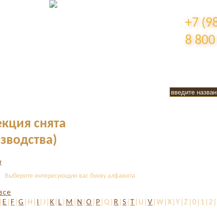
+7 (9
8 800
екция снята
изводства)
Выберите интересующую вас букву алфавита
все
|
E
|
F
|
G
|H|
I
|J|
K
|
L
|
M
|
N
|
O
|
P
|Q|
R
|
S
|
T
|U|
V
|W|X|Y|Z|0|1|2|