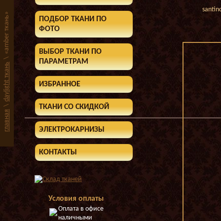
santin
«amber ткань»
ПОДБОР ТКАНИ ПО
ФОТО
ВЫБОР ТКАНИ ПО
\
ПАРАМЕТРАМ
daylight ткань
ИЗБРАННОЕ
ТКАНИ СО СКИДКОЙ
\
главная
ЭЛЕКТРОКАРНИЗЫ
КОНТАКТЫ
Условия оплаты
Оплата в офисе
наличными