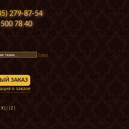
85) 279-87-54
 500 78 40
Поиск
ЫЙ ЗАКАЗ
ция о заказе
|X|
Y
|Z|