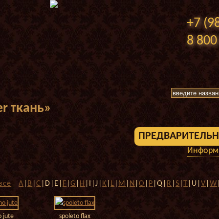
+7 (9
8 800
r ткань»
ПРЕДВАРИТЕЛЬН
Информа
все
A
|
B
|
C
|D|E|
F
|
G
|
H
|I|J|
K
|
L
|
M
|
N
|
O
|
P
|Q|
R
|
S
|
T
|U|
V
|
W
o jute
spoleto flax