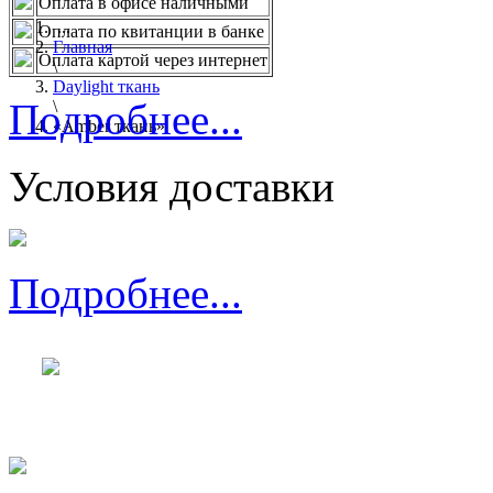
Оплата в офисе наличными
...
Оплата по квитанции в банке
Главная
Оплата картой через интернет
\
Daylight ткань
Подробнее...
\
«Amber ткань»
Условия доставки
Подробнее...