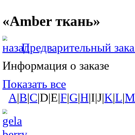
«Amber ткань»
Предварительный зака
Информация о заказе
Показать все
A
|
B
|
C
|D|E|
F
|
G
|
H
|I|J|
K
|
L
|