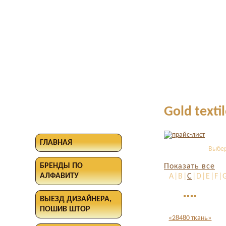
Gold texti
ГЛАВНАЯ
Выбер
БРЕНДЫ ПО
Показать все
АЛФАВИТУ
A|B|
C
|D|E|F|
ВЫЕЗД ДИЗАЙНЕРА,
ПОШИВ ШТОР
«28480 ткань»