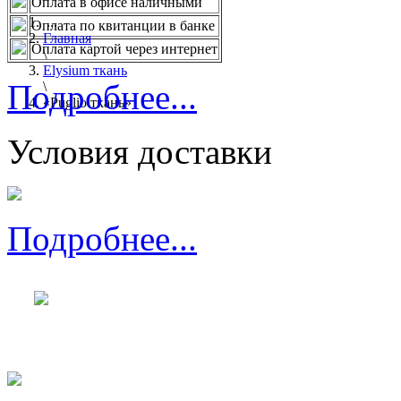
Оплата в офисе наличными
...
Оплата по квитанции в банке
Главная
Оплата картой через интернет
\
Elysium ткань
Подробнее...
\
«Puglio ткань»
Условия доставки
Подробнее...