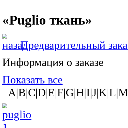
«Puglio ткань»
Предварительный зака
Информация о заказе
Показать все
A|B|C|D|E|F|G|H|I|J|K|L|M