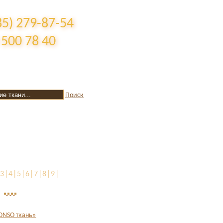
85) 279-87-54
 500 78 40
Поиск
3|4|5|6|7|8|9|
ONSO ткань»