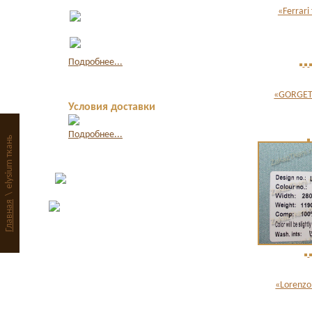
Оплата по квитанции в
«Ferrari
банке
Оплата картой через
интернет
Подробнее...
«GORGET
Условия доставки
Подробнее...
elysium ткань
\
Главная
«Lorenzo