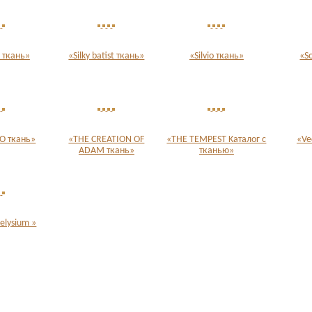
a ткань»
«Silky batist ткань»
«Silvio ткань»
«S
O ткань»
«THE CREATION OF
«THE TEMPEST Kаталог c
«Ve
ADAM ткань»
тканью»
elysium »