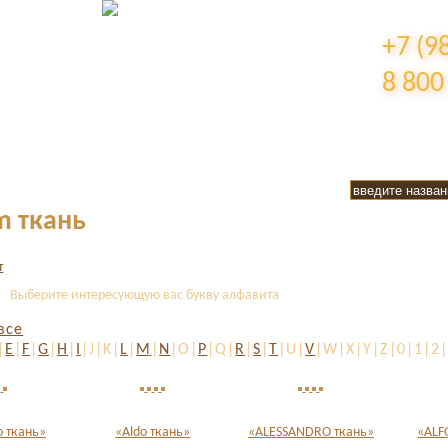
+7 (9
8 800
m ткань
Выберите интересующую вас букву алфавита
все
|
E
|
F
|
G
|
H
|
I
|J|K|
L
|
M
|
N
|O|
P
|Q|
R
|
S
|
T
|U|
V
|W|X|Y|Z|0|1|2|
 ткань»
«Aldo ткань»
«ALESSANDRO ткань»
«ALF