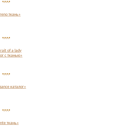
reno ткань»
rait of a lady
ог с тканью»
sance каталог»
nte ткань»