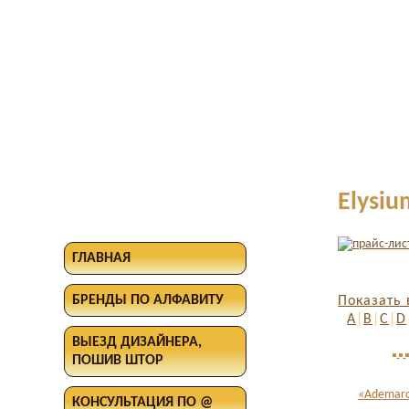
Elysiu
ГЛАВНАЯ
БРЕНДЫ ПО АЛФАВИТУ
Показать 
A
|
B
|
C
|
D
ВЫЕЗД ДИЗАЙНЕРА,
ПОШИВ ШТОР
«Ademaro
КОНСУЛЬТАЦИЯ ПО @