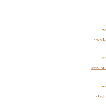
«Novella
«PRIMEVER
«Ricci 