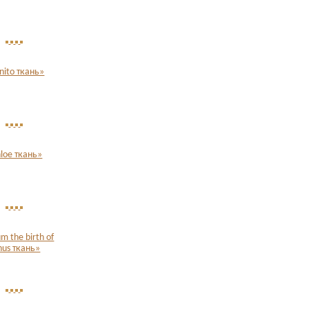
nito ткань»
loe ткань»
um the birth of
nus ткань»