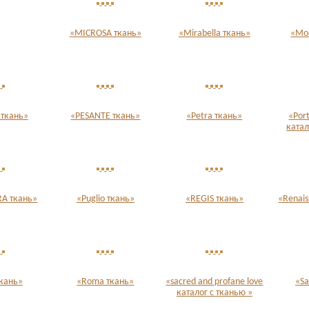
«MICROSA ткань»
«Mirabella ткань»
«Mo
 ткань»
«PESANTE ткань»
«Petra ткань»
«Port
катал
A ткань»
«Puglio ткань»
«REGIS ткань»
«Renais
ткань»
«Roma ткань»
«sacred and profane love
«Sa
каталог с тканью »