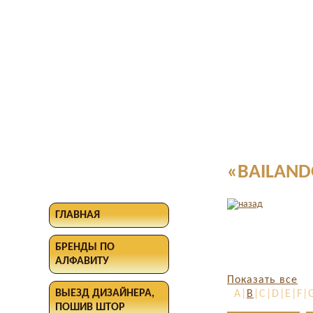
«BAILAND
ГЛАВНАЯ
БРЕНДЫ ПО
АЛФАВИТУ
Показать все
ВЫЕЗД ДИЗАЙНЕРА,
A|
B
|C|D|E|F|
ПОШИВ ШТОР