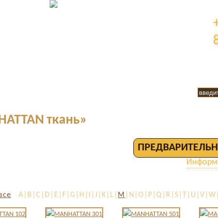
ATTAN ткань»
ПРЕДВАРИТЕЛЬН
Информа
все
A|B|C|D|E|F|G|H|I|J|K|L|
M
|N|O|P|Q|R|S|T|U|V|W