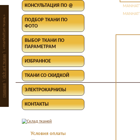
КОНСУЛЬТАЦИЯ ПО @
MANHATT
MANHATT
«manhattan ткань»
ПОДБОР ТКАНИ ПО
ФОТО
ВЫБОР ТКАНИ ПО
ПАРАМЕТРАМ
\
rich art ткани
ИЗБРАННОЕ
ТКАНИ СО СКИДКОЙ
\
главная
ЭЛЕКТРОКАРНИЗЫ
КОНТАКТЫ
Условия оплаты