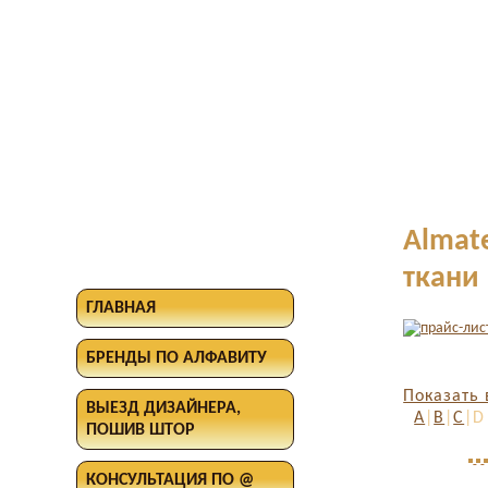
Almate
ткани
ГЛАВНАЯ
БРЕНДЫ ПО АЛФАВИТУ
Показать 
ВЫЕЗД ДИЗАЙНЕРА,
A
|
B
|
C
|D
ПОШИВ ШТОР
КОНСУЛЬТАЦИЯ ПО @