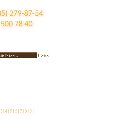
85) 279-87-54
 500 78 40
Поиск
|3|4|5|6|7|8|9|