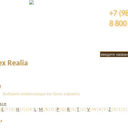
+7 (9
8 800
x Realia
Выберите интересующую вас букву алфавита
все
|
E
|F|G|
H
|I|J|K|
L
|
M
|N|O|
P
|Q|
R
|S|
T
|U|
V
|W|X|Y|
Z
|0|1|2