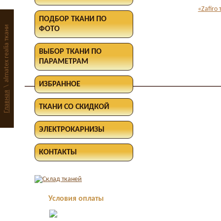
«Zafiro
ПОДБОР ТКАНИ ПО
almatex realia ткани
ФОТО
ВЫБОР ТКАНИ ПО
ПАРАМЕТРАМ
ИЗБРАННОЕ
\
Главная
ТКАНИ СО СКИДКОЙ
ЭЛЕКТРОКАРНИЗЫ
КОНТАКТЫ
Условия оплаты
Оплата в офисе
наличными