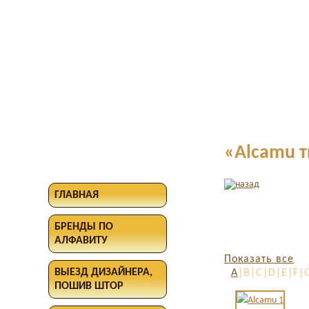
«Alcamu 
ГЛАВНАЯ
БРЕНДЫ ПО
АЛФАВИТУ
Показать все
ВЫЕЗД ДИЗАЙНЕРА,
A
|B|C|D|E|F|
ПОШИВ ШТОР