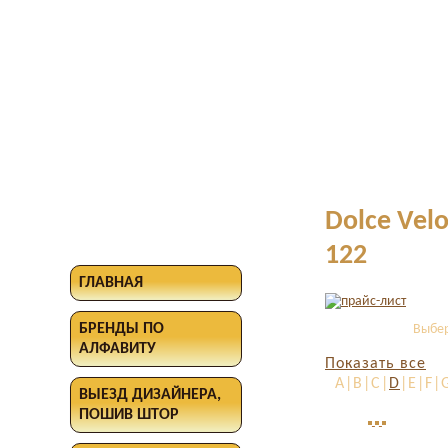
Dolce Vel
122
ГЛАВНАЯ
БРЕНДЫ ПО
Выбер
АЛФАВИТУ
Показать все
A|B|C|
D
|E|F|
ВЫЕЗД ДИЗАЙНЕРА,
ПОШИВ ШТОР