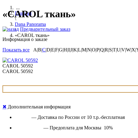
...
«CAROL ткань»
Главная
\
Dana Panorama
Предварительный заказ
\
«CAROL ткань»
Информация о заказе
Показать все
A|B|
C
|D|E|F|G|H|I|J|K|L|M|N|O|P|Q|R|S|T|U|V|W|X|
CAROL 50592
CAROL 50592
✖
Дополнительная информация
— Доставка по России от 10 т.р.-бесплатная
— Предоплата для Москвы 10%