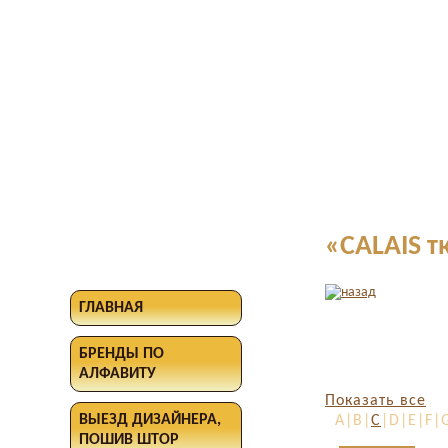
«CALAIS т
ГЛАВНАЯ
БРЕНДЫ ПО
АЛФАВИТУ
Показать все
ВЫЕЗД ДИЗАЙНЕРА,
A|B|
C
|D|E|F|
ПОШИВ ШТОР