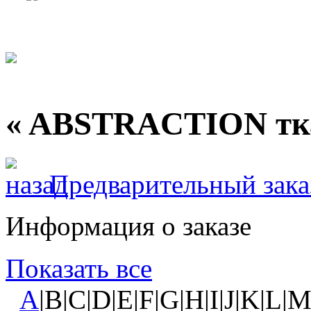
« ABSTRACTION тк
Предварительный зака
Информация о заказе
Показать все
A
|B|C|D|E|F|G|H|I|J|K|L|