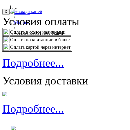
...
X
Главная
Условия оплаты
\
Miranda
\
Оплата в офисе наличными
« ABSTRACTION ткани»
Оплата по квитанции в банке
Оплата картой через интернет
Подробнее...
Условия доставки
Подробнее...