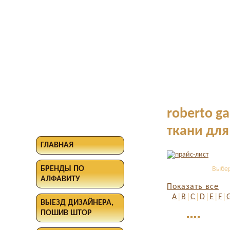
roberto ga
ткани для
ГЛАВНАЯ
БРЕНДЫ ПО
Выбер
АЛФАВИТУ
Показать все
A
|
B
|
C
|
D
|
E
|
F
|
ВЫЕЗД ДИЗАЙНЕРА,
ПОШИВ ШТОР