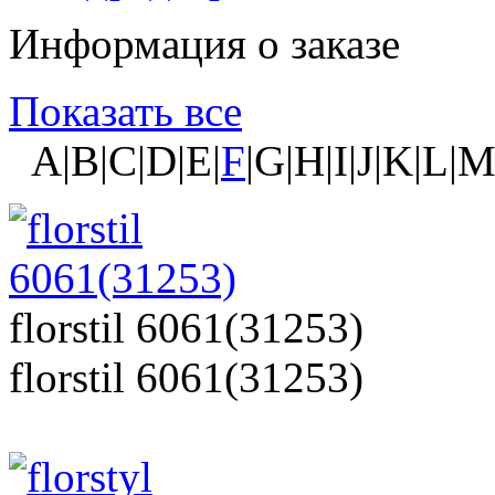
Информация о заказе
Показать все
A|B|C|D|E|
F
|G|H|I|J|K|L|
florstil 6061(31253)
florstil 6061(31253)