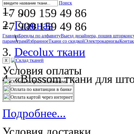
Поиск
...
+7 909 159 49 86
Главная
+7 909 159 49 86
\
Главная
Бренды по алфавиту
Выезд дизайнера, пошив штор
конс
параметрам
Избранное
Ткани со скидкой
Электрокарнизы
Конта
Decolux ткани
X
\
Условия оплаты
«Blossom ткани для што
Оплата в офисе наличными
Оплата по квитанции в банке
Оплата картой через интернет
Подробнее...
Условия доставки