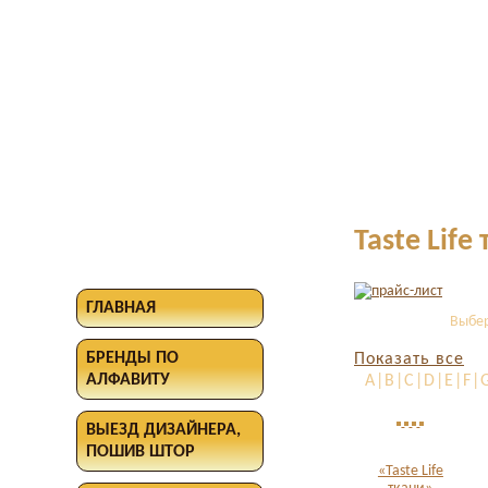
Taste Life
ГЛАВНАЯ
Выбер
БРЕНДЫ ПО
Показать все
АЛФАВИТУ
A|B|C|D|E|F|G
ВЫЕЗД ДИЗАЙНЕРА,
ПОШИВ ШТОР
«Taste Life