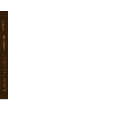
0765
073313
коллекция «0732»
0765
073313
0765
073314
\
gold textile
0765
073314
\
главная
0765
073314
0765
073314
0765
073314