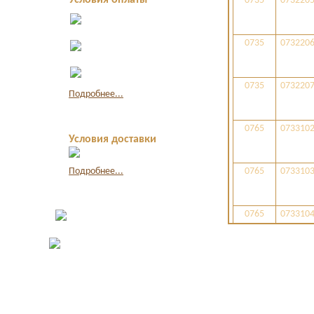
Условия оплаты
0735
073220
Оплата в офисе
наличными
Оплата по
0735
073220
квитанции в банке
Оплата картой
через интернет
0735
073220
Подробнее...
0765
073310
Условия доставки
Подробнее...
0765
073310
0765
073310
0765
073310
0742
073310