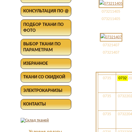
0707
072141
КОНСУЛЬТАЦИЯ ПО @
073211405
073211405
0707
072145
ПОДБОР ТКАНИ ПО
ФОТО
0707
072145
ВЫБОР ТКАНИ ПО
07321407
ПАРАМЕТРАМ
07321407
0707
072145
ИЗБРАННОЕ
ТКАНИ СО СКИДКОЙ
0735
0732
20
ЭЛЕКТРОКАРНИЗЫ
0735
073220
КОНТАКТЫ
0735
073220