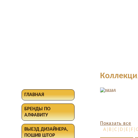
Коллекци
ГЛАВНАЯ
БРЕНДЫ ПО
АЛФАВИТУ
Показать все
ВЫЕЗД ДИЗАЙНЕРА,
A|B|C|D|E|F|G
ПОШИВ ШТОР