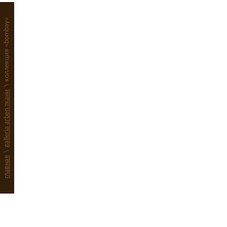
CORSA
И
коллекция «bombay»
FENICE
И
GALLI
И
GARDA
И
GIAPPONE
И
IPPO
И
\
galleria arben ткани
KOI
И
LAVANDA
И
LIMONI
И
MIA
И
\
главная
MUSSOLA
И
NAUTICO
И
OSAKA
И
PANAMA
И