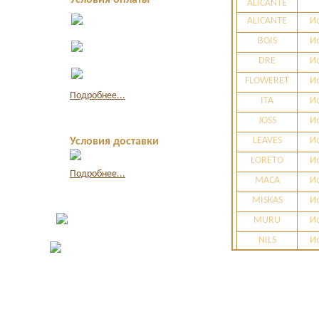
Условия оплаты
ALICANTE
Оплата в офисе
ALICANTE
И
наличными
BOIS
И
Оплата по
квитанции в банке
DRE
И
Оплата картой
FLOWERET
И
через интернет
Подробнее...
ITA
И
JOSS
И
LEAVES
И
Условия доставки
LORETO
И
Подробнее...
MACA
И
MISKAS
И
MURU
И
NILS
И
PAMPA
И
PAMPA
И
STRIPE
PARU
И