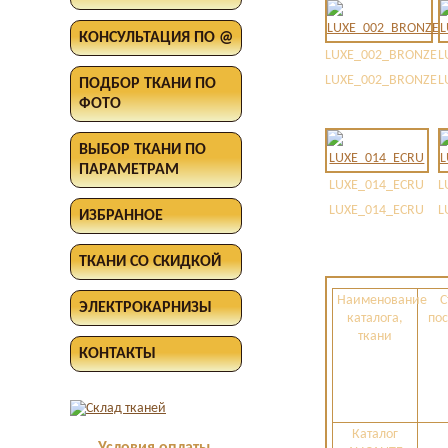
КОНСУЛЬТАЦИЯ ПО @
LUXE_002_BRONZE
L
LUXE_002_BRONZE
L
ПОДБОР ТКАНИ ПО
ФОТО
ВЫБОР ТКАНИ ПО
ПАРАМЕТРАМ
LUXE_014_ECRU
L
LUXE_014_ECRU
L
ИЗБРАННОЕ
ТКАНИ СО СКИДКОЙ
Наименование
С
ЭЛЕКТРОКАРНИЗЫ
каталога,
по
ткани
КОНТАКТЫ
Каталог