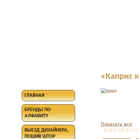
«Каприс к
ГЛАВНАЯ
БРЕНДЫ ПО
АЛФАВИТУ
Показать все
ВЫЕЗД ДИЗАЙНЕРА,
A|B|C|D|E|F|G
ПОШИВ ШТОР