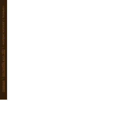
«каприс каталог с тканью»
\
inn textille код 183
\
главная