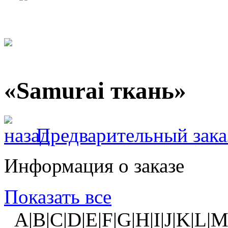
«Samurai ткань»
Предварительный зака
Информация о заказе
Показать все
A|B|C|D|E|F|G|H|I|J|K|L|M