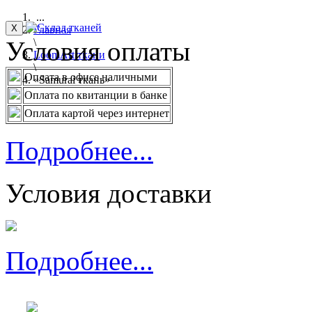
...
X
Главная
Условия оплаты
\
LoomArt ткани
\
Оплата в офисе наличными
«Samurai ткань»
Оплата по квитанции в банке
Оплата картой через интернет
Подробнее...
Условия доставки
Подробнее...