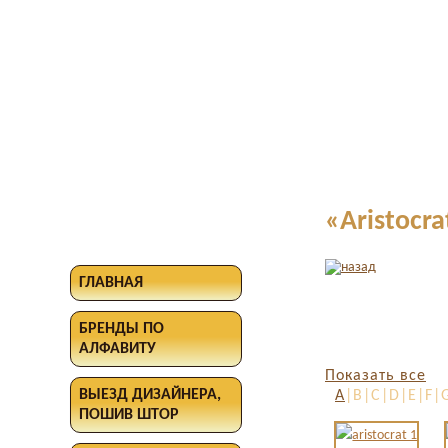
«Aristocra
ГЛАВНАЯ
БРЕНДЫ ПО
АЛФАВИТУ
Показать все
ВЫЕЗД ДИЗАЙНЕРА,
A
|B|C|D|E|F|
ПОШИВ ШТОР