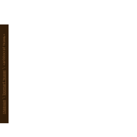
«aristocrat ткань»
\
loomart ткани
\
главная