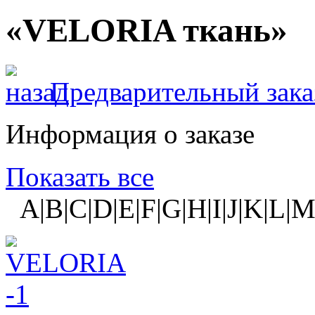
«VELORIA ткань»
Предварительный зака
Информация о заказе
Показать все
A|B|C|D|E|F|G|H|I|J|K|L|M