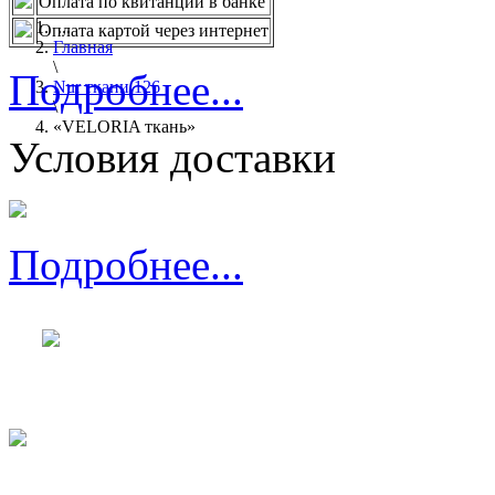
Оплата по квитанции в банке
...
Оплата картой через интернет
Главная
\
Подробнее...
Nur ткани 126
\
«VELORIA ткань»
Условия доставки
Подробнее...