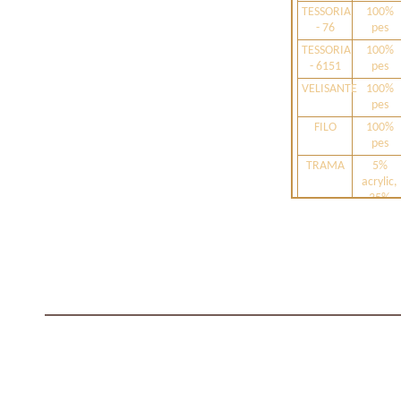
TESSORIA
100%
- 76
pes
TESSORIA
100%
- 6151
pes
VELISANTE
100%
pes
FILO
100%
pes
TRAMA
5%
acrylic,
35%
chenil,
60% pes
CANDOR
10%
linen,
90% pes
VELUM
100%
pes
PLUMA
20%
linen,
80% pes
AQUA
10%