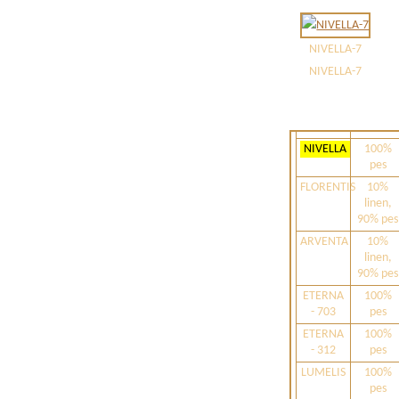
VELORIA
20%
linen,
80% pes
NIVELLA-7
ZEFIRA
100%
NIVELLA-7
pes
ELVI
10%
linen,
90% pes
NIVELLA
100%
pes
FLORENTIS
10%
linen,
90% pes
ARVENTA
10%
linen,
90% pes
ETERNA
100%
- 703
pes
ETERNA
100%
- 312
pes
LUMELIS
100%
pes