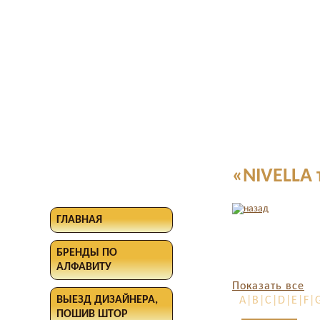
«NIVELLA 
ГЛАВНАЯ
БРЕНДЫ ПО
АЛФАВИТУ
Показать все
ВЫЕЗД ДИЗАЙНЕРА,
A|B|C|D|E|F|G
ПОШИВ ШТОР