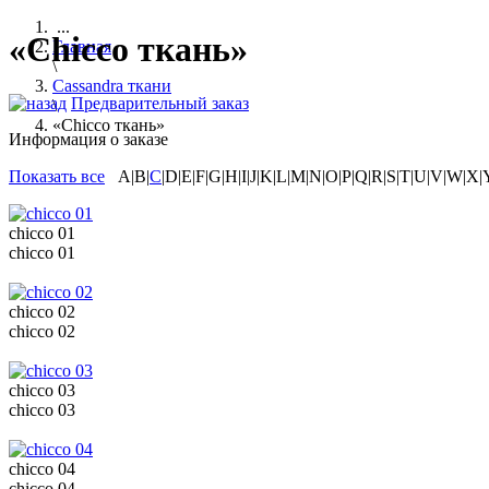
...
«Chicco ткань»
Главная
\
Cassandra ткани
Предварительный заказ
\
«Chicco ткань»
Информация о заказе
Показать все
A|B|
C
|D|E|F|G|H|I|J|K|L|M|N|O|P|Q|R|S|T|U|V|W|X|
chicco 01
chicco 01
chicco 02
chicco 02
chicco 03
chicco 03
chicco 04
chicco 04