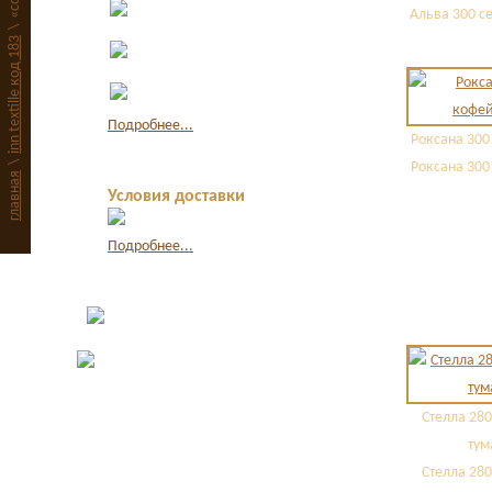
Оплата в офисе
Альва 300 с
наличными
\
Оплата по квитанции в
inn textille код 183
банке
Оплата картой через
интернет
Подробнее...
Роксана 300
\
Роксана 300
главная
Условия доставки
Подробнее...
Стелла 280
тум
Стелла 280