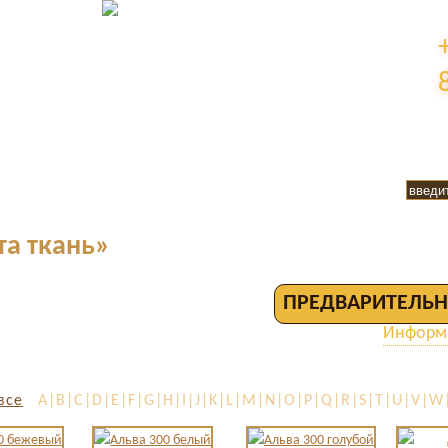
та ткань»
ПРЕДВАРИТЕЛЬН
Информа
все
A|B|C|D|E|F|G|H|I|J|K|L|M|N|O|P|Q|R|S|T|U|V|W|