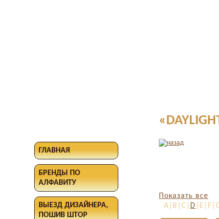
«DAYLIGH
ГЛАВНАЯ
БРЕНДЫ ПО
АЛФАВИТУ
Показать все
ВЫЕЗД ДИЗАЙНЕРА,
A|B|C|
D
|E|F|
ПОШИВ ШТОР