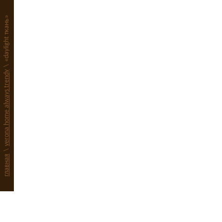
«daylight ткань»
\
verona home always trendy
\
главная