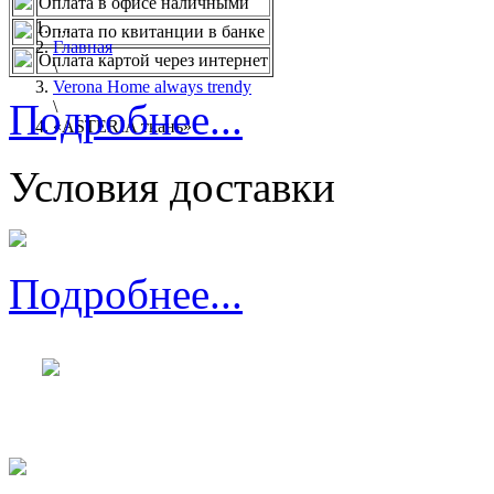
Оплата в офисе наличными
...
Оплата по квитанции в банке
Главная
Оплата картой через интернет
\
Verona Home always trendy
Подробнее...
\
«ASTERIA ткань»
Условия доставки
Подробнее...