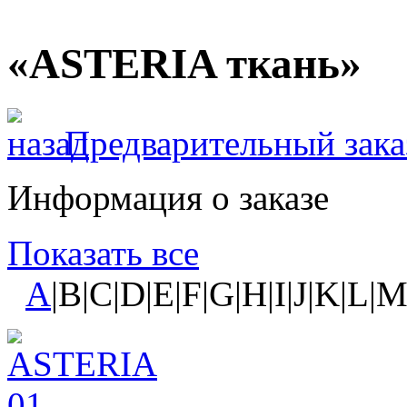
«ASTERIA ткань»
Предварительный зака
Информация о заказе
Показать все
A
|B|C|D|E|F|G|H|I|J|K|L|