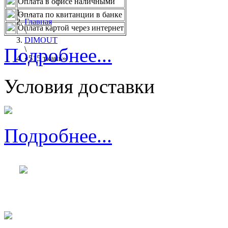
Оплата в офисе наличными
...
Оплата по квитанции в банке
Главная
Оплата картой через интернет
\
DIMOUT
Подробнее...
\
«515 ткань»
Условия доставки
Подробнее...