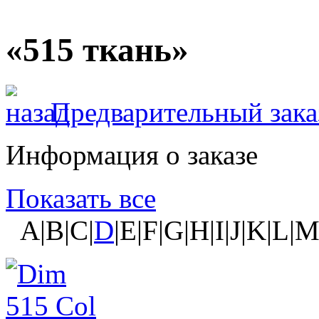
«515 ткань»
Предварительный зака
Информация о заказе
Показать все
A|B|C|
D
|E|F|G|H|I|J|K|L|