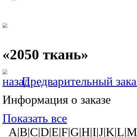
«2050 ткань»
Предварительный зака
Информация о заказе
Показать все
A|B|C|D|E|F|G|H|I|J|K|L|M