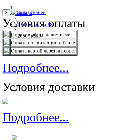
...
X
Главная
Условия оплаты
\
Elephant ткани 181
\
Оплата в офисе наличными
«2050 ткань»
Оплата по квитанции в банке
Оплата картой через интернет
Подробнее...
Условия доставки
Подробнее...