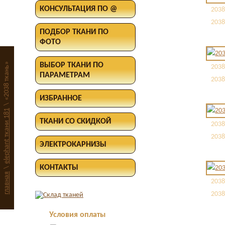
КОНСУЛЬТАЦИЯ ПО @
2038
2038
ПОДБОР ТКАНИ ПО
ФОТО
«2038 ткань»
ВЫБОР ТКАНИ ПО
2038
ПАРАМЕТРАМ
2038
ИЗБРАННОЕ
\
elephant ткани 181
ТКАНИ СО СКИДКОЙ
2038
2038
ЭЛЕКТРОКАРНИЗЫ
КОНТАКТЫ
\
главная
2038
2038
Условия оплаты