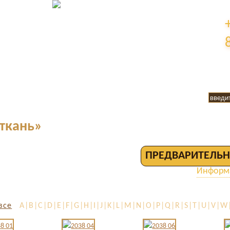
 ткань»
ПРЕДВАРИТЕЛЬН
Информа
все
A|B|C|D|E|F|G|H|I|J|K|L|M|N|O|P|Q|R|S|T|U|V|W|