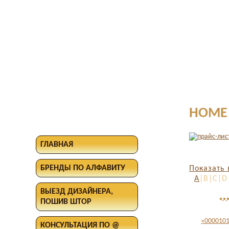
HOME 
ГЛАВНАЯ
БРЕНДЫ ПО АЛФАВИТУ
Показать 
A
|B|C|D
ВЫЕЗД ДИЗАЙНЕРА,
ПОШИВ ШТОР
«0000101
КОНСУЛЬТАЦИЯ ПО @