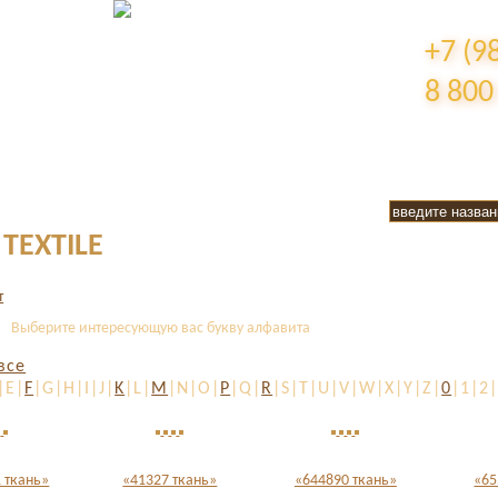
+7 (9
8 800
TEXTILE
Выберите интересующую вас букву алфавита
все
|E|
F
|G|H|I|J|
K
|L|
M
|N|O|
P
|Q|
R
|S|T|U|V|W|X|Y|Z|
0
|1|2
 ткань»
«41327 ткань»
«644890 ткань»
«65