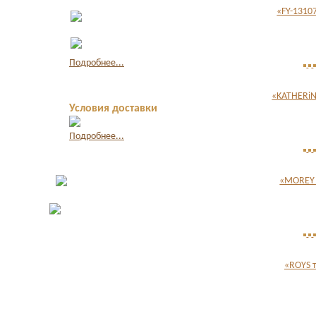
Оплата по квитанции в
«FY-1310
банке
Оплата картой через
интернет
Подробнее...
«KATHERiN
Условия доставки
Подробнее...
«MOREY 
«ROYS 