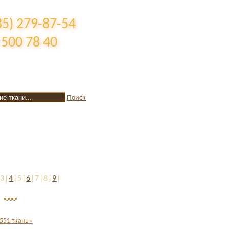
85) 279-87-54
 500 78 40
Поиск
|3|
4
|5|
6
|7|8|
9
|
551 ткань»