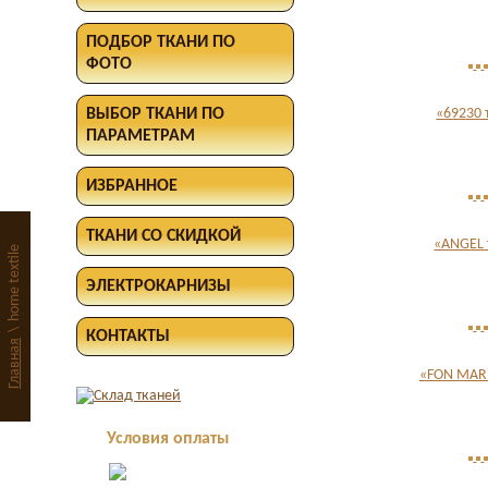
ПОДБОР ТКАНИ ПО
ФОТО
ВЫБОР ТКАНИ ПО
«69230 
ПАРАМЕТРАМ
ИЗБРАННОЕ
ТКАНИ СО СКИДКОЙ
«ANGEL 
home textile
ЭЛЕКТРОКАРНИЗЫ
\
КОНТАКТЫ
Главная
«FON MARi
Условия оплаты
Оплата в офисе
наличными