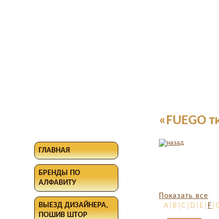
«FUEGO т
ГЛАВНАЯ
БРЕНДЫ ПО
АЛФАВИТУ
Показать все
ВЫЕЗД ДИЗАЙНЕРА,
A|B|C|D|E|
F
|
ПОШИВ ШТОР