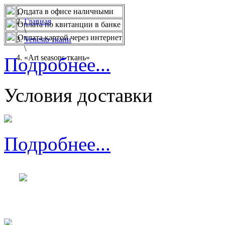
Оплата в офисе наличными
...
Главная
Оплата по квитанции в банке
\
Оплата картой через интернет
Venesto ткани
\
«Art seasons ткань»
Подробнее...
Условия доставки
Подробнее...