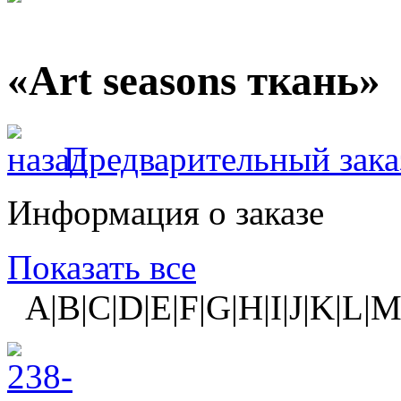
«Art seasons ткань»
Предварительный зака
Информация о заказе
Показать все
A|B|C|D|E|F|G|H|I|J|K|L|M