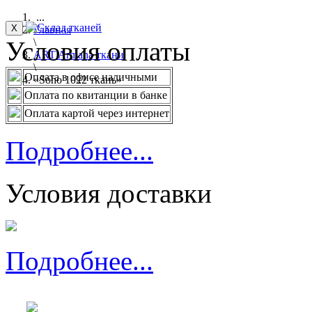
...
X
Главная
Условия оплаты
\
ART Armana ткани
\
Оплата в офисе наличными
«Soho 1022 ткань»
Оплата по квитанции в банке
Оплата картой через интернет
Подробнее...
Условия доставки
Подробнее...