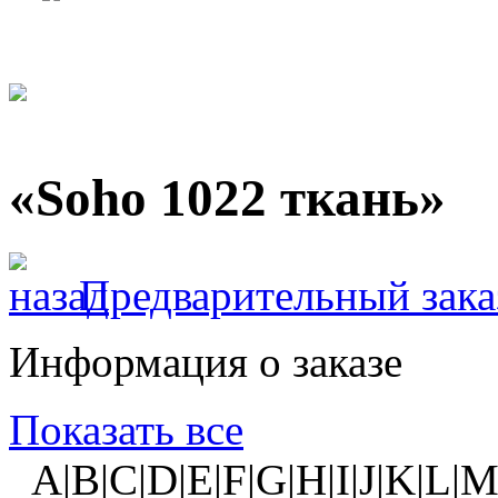
«Soho 1022 ткань»
Предварительный зака
Информация о заказе
Показать все
A|B|C|D|E|F|G|H|I|J|K|L|M