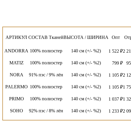
АРТИКУЛ
СОСТАВ Тканей
ВЫСОТА / ШИРИНА
Опт
От
ANDORRA
100% полиэстер
140 см (+/- %2)
1 522 ₽
2 21
MATIZ
100% полиэстер
140 см (+/- %2)
799 ₽
95
NORA
91% пэс / 9% лён
140 см (+/- %2)
1 105 ₽
2 12
PALERMO
100% полиэстер
140 см (+/- %2)
1 105 ₽
1 75
PRIMO
100% полиэстер
140 см (+/- %2)
1 037 ₽
1 32
SOHO
92% пэс / 8% лён
140 см (+/- %2)
1 233 ₽
2 09