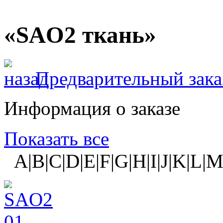
«SAO2 ткань»
Предварительный зака
Информация о заказе
Показать все
A|B|C|D|E|F|G|H|I|J|K|L|M