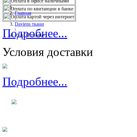
Оплата в офисе наличными
...
Оплата по квитанции в банке
Главная
Оплата картой через интернет
\
Daviens ткани
Подробнее...
\
«SAO2 ткань»
Условия доставки
Подробнее...