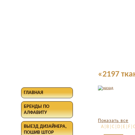
«2197 тка
ГЛАВНАЯ
БРЕНДЫ ПО
АЛФАВИТУ
Показать все
ВЫЕЗД ДИЗАЙНЕРА,
A|B|C|D|E|F|G
ПОШИВ ШТОР