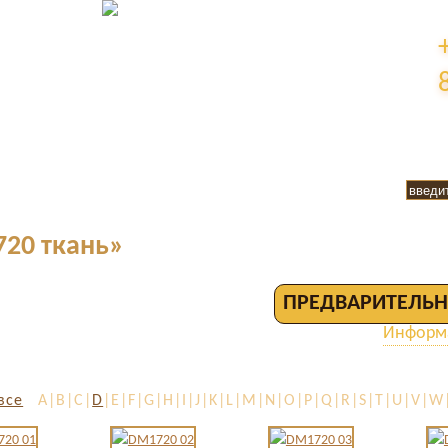
20 ткань»
ПРЕДВАРИТЕЛЬН
Информа
все
A|B|C|
D
|E|F|G|H|I|J|K|L|M|N|O|P|Q|R|S|T|U|V|W