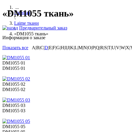
...
«DM1055 ткань»
Главная
\
Laime ткани
Предварительный заказ
\
«DM1055 ткань»
Информация о заказе
Показать все
A|B|C|
D
|E|F|G|H|I|J|K|L|M|N|O|P|Q|R|S|T|U|V|W|X|
DM1055 01
DM1055 01
DM1055 02
DM1055 02
DM1055 03
DM1055 03
DM1055 05
DM1055 05