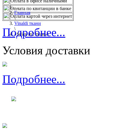
Оплата в офисе наличными
...
Оплата по квитанции в банке
Главная
Оплата картой через интернет
\
Vinaldi ткани
Подробнее...
\
«Selay m2 ткань»
Условия доставки
Подробнее...