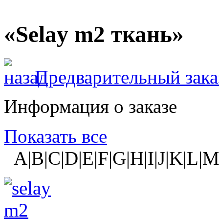
«Selay m2 ткань»
Предварительный зака
Информация о заказе
Показать все
A|B|C|D|E|F|G|H|I|J|K|L|M