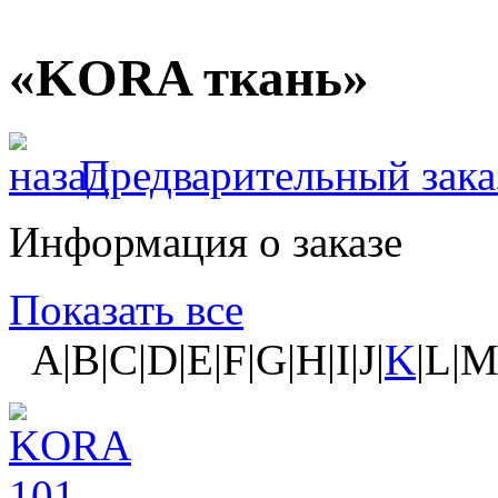
«KORA ткань»
Предварительный зака
Информация о заказе
Показать все
A|B|C|D|E|F|G|H|I|J|
K
|L|M