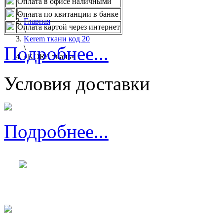
Оплата в офисе наличными
...
Оплата по квитанции в банке
Главная
Оплата картой через интернет
\
Kerem ткани код 20
Подробнее...
\
«KORA ткань»
Условия доставки
Подробнее...