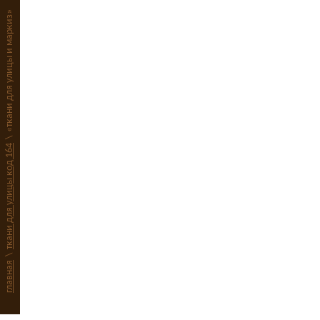
«ткани для улицы и маркиз»
\
ткани для улицы код 164
\
главная