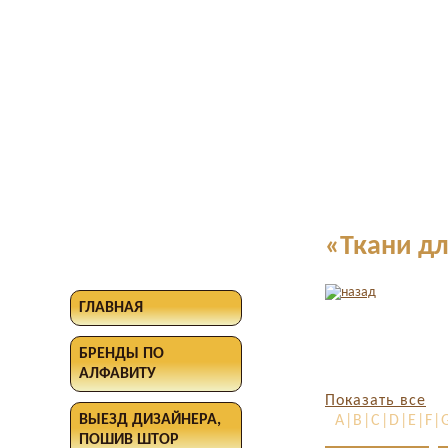
«Ткани д
ГЛАВНАЯ
БРЕНДЫ ПО
АЛФАВИТУ
Показать все
ВЫЕЗД ДИЗАЙНЕРА,
A|B|C|D|E|F|G
ПОШИВ ШТОР