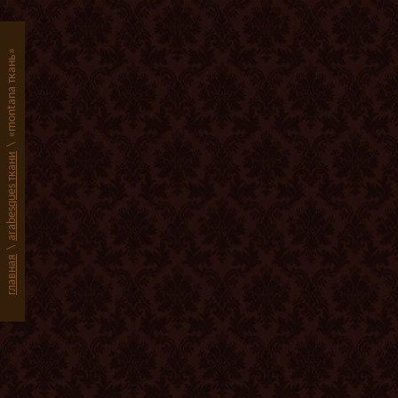
«montana ткань»
\
arabesques ткани
\
главная