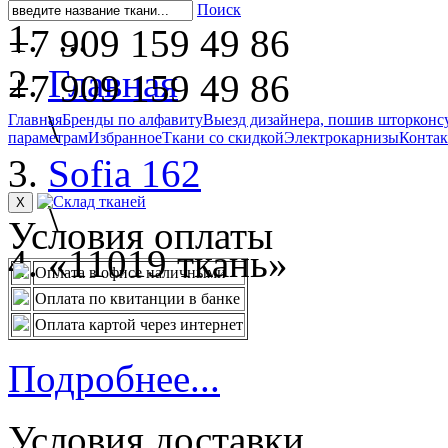
Поиск
...
+7 909 159 49 86
Главная
+7 909 159 49 86
\
Главная
Бренды по алфавиту
Выезд дизайнера, пошив штор
конс
параметрам
Избранное
Ткани со скидкой
Электрокарнизы
Конта
Sofia 162
X
\
Условия оплаты
«11019 ткань»
Оплата в офисе наличными
Оплата по квитанции в банке
Оплата картой через интернет
Подробнее...
Условия доставки