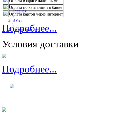
Оплата в офисе наличными
...
Оплата по квитанции в банке
Главная
Оплата картой через интернет
\
ЭVэт
Подробнее...
\
«Амор ткань»
Условия доставки
Подробнее...