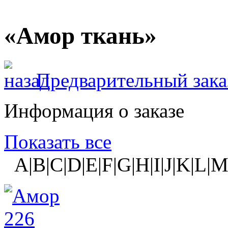
«Амор ткань»
Предварительный зака
Информация о заказе
Показать все
A|B|C|D|E|F|G|H|I|J|K|L|M