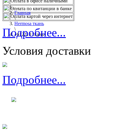
Оплата в офисе наличными
...
Оплата по квитанции в банке
Главная
Оплата картой через интернет
\
Hermosa ткань
Подробнее...
\
«612210 ткань»
Условия доставки
Подробнее...