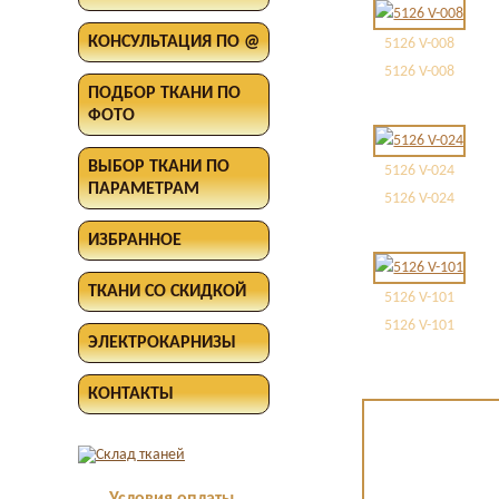
КОНСУЛЬТАЦИЯ ПО @
5126 V-008
5126 V-008
ПОДБОР ТКАНИ ПО
ФОТО
ВЫБОР ТКАНИ ПО
5126 V-024
ПАРАМЕТРАМ
5126 V-024
ИЗБРАННОЕ
ТКАНИ СО СКИДКОЙ
5126 V-101
5126 V-101
ЭЛЕКТРОКАРНИЗЫ
КОНТАКТЫ