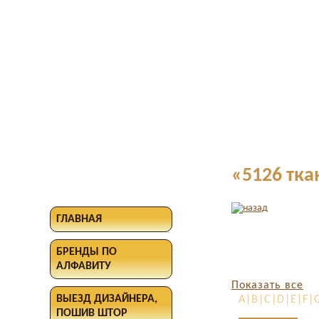
«5126 тка
ГЛАВНАЯ
БРЕНДЫ ПО
АЛФАВИТУ
Показать все
ВЫЕЗД ДИЗАЙНЕРА,
A|B|C|D|E|F|G
ПОШИВ ШТОР