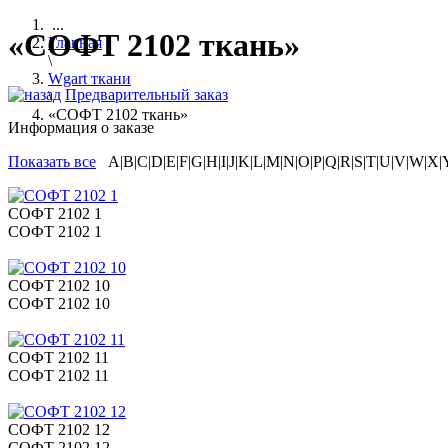
...
«СОФТ 2102 ткань»
Главная
\
Wgart ткани
Предварительный заказ
\
«СОФТ 2102 ткань»
Информация о заказе
Показать все
A|B|C|D|E|F|G|H|I|J|K|L|M|N|O|P|Q|R|S|T|U|V|W|X|
СОФТ 2102 1
СОФТ 2102 1
СОФТ 2102 10
СОФТ 2102 10
СОФТ 2102 11
СОФТ 2102 11
СОФТ 2102 12
СОФТ 2102 12